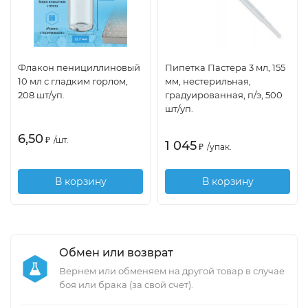
Флакон пенициллиновый
Пипетка Пастера 3 мл, 155
10 мл с гладким горлом,
мм, нестерильная,
208 шт/уп.
градуированная, п/э, 500
шт/уп.
6,50
₽
/
шт.
1 045
₽
/
упак.
В корзину
В корзину
Обмен или возврат
Вернем или обменяем на другой товар в случае
боя или брака (за свой счет).