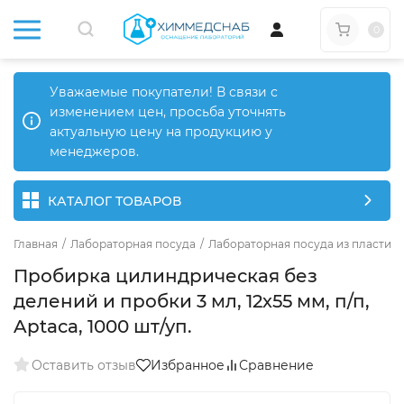
0
Уважаемые покупатели! В связи с
изменением цен, просьба уточнять
актуальную цену на продукцию у
менеджеров.
КАТАЛОГ ТОВАРОВ
Главная
/
Лабораторная посуда
/
Лабораторная посуда из пластика
Пробирка цилиндрическая без
делений и пробки 3 мл, 12х55 мм, п/п,
Aptaca, 1000 шт/уп.
Оставить отзыв
Избранное
Сравнение