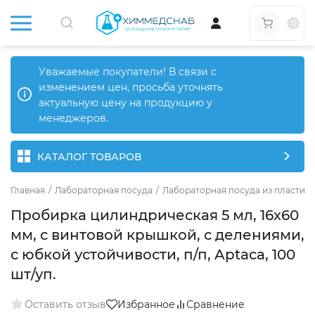
0
Уважаемые покупатели! В связи с
изменением цен, просьба уточнять
актуальную цену на продукцию у
менеджеров.
КАТАЛОГ ТОВАРОВ
Главная
/
Лабораторная посуда
/
Лабораторная посуда из пластика
Пробирка цилиндрическая 5 мл, 16х60
мм, с винтовой крышкой, с делениями,
с юбкой устойчивости, п/п, Aptaca, 100
шт/уп.
Оставить отзыв
Избранное
Сравнение