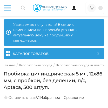
0
Уважаемые покупатели! В связи с
изменением цен, просьба уточнять
актуальную цену на продукцию у
менеджеров.
КАТАЛОГ ТОВАРОВ
Главная
/
Лабораторная посуда
/
Лабораторная посуда из пластика
Пробирка цилиндрическая 5 мл, 12х86
мм, с пробкой, без делений, п/с,
Aptaca, 500 шт/уп.
Оставить отзыв
Избранное
Сравнение