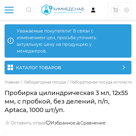
0
Уважаемые покупатели! В связи с
изменением цен, просьба уточнять
актуальную цену на продукцию у
менеджеров.
КАТАЛОГ ТОВАРОВ
Главная
/
Лабораторная посуда
/
Лабораторная посуда из пластика
Пробирка цилиндрическая 3 мл, 12х55
мм, с пробкой, без делений, п/п,
Aptaca, 1000 шт/уп.
Оставить отзыв
Избранное
Сравнение