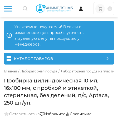
0
Уважаемые покупатели! В связи с
изменением цен, просьба уточнять
актуальную цену на продукцию у
менеджеров.
КАТАЛОГ ТОВАРОВ
Главная
/
Лабораторная посуда
/
Лабораторная посуда из пластика
Пробирка цилиндрическая 10 мл,
16х100 мм, с пробкой и этикеткой,
стерильная, без делений, п/с, Aptaca,
250 шт/уп.
Оставить отзыв
Избранное
Сравнение