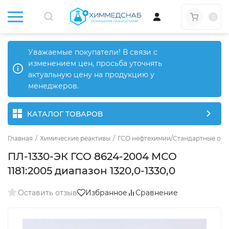
0
Уважаемые покупатели! В связи с
изменением цен, просьба уточнять
актуальную цену на продукцию у
менеджеров.
КАТАЛОГ ТОВАРОВ
Главная
/
Химические реактивы
/
ГСО нефтехимии/Стандартные обр
ПЛ-1330-ЭК ГСО 8624-2004 МСО
1181:2005 диапазон 1320,0-1330,0
Оставить отзыв
Избранное
Сравнение