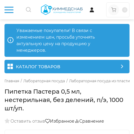
0
Уважаемые покупатели! В связи с
изменением цен, просьба уточнять
актуальную цену на продукцию у
менеджеров.
КАТАЛОГ ТОВАРОВ
Главная
/
Лабораторная посуда
/
Лабораторная посуда из пластика
Пипетка Пастера 0,5 мл,
нестерильная, без делений, п/э, 1000
шт/уп.
Оставить отзыв
Избранное
Сравнение