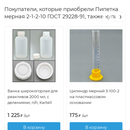
Покупатели, которые приобрели Пипетка
‹
›
мерная 2-1-2-10 ГОСТ 29228-91, также купили
Банка широкогорлая для
Цилиндр мерный 3-100-2
реактивов 2000 мл, с
на пластмассовом
делениями, п/п, Kartell
основании
1 225
175
₽
/
шт.
₽
/
шт.
В корзину
В корзину