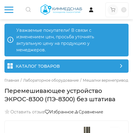
0
Уважаемые покупатели! В связи с
изменением цен, просьба уточнять
актуальную цену на продукцию у
менеджеров.
КАТАЛОГ ТОВАРОВ
Главная
/
Лабораторное оборудование
/
Мешалки верхнеприводн
Перемешивающее устройство
ЭКРОС-8300 (ПЭ-8300) без штатива
Оставить отзыв
Избранное
Сравнение