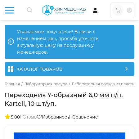
0
Уважаемые покупатели! В связи с
изменением цен, просьба уточнять
актуальную цену на продукцию у
менеджеров.
КАТАЛОГ ТОВАРОВ
Главная
/
Лабораторная посуда
/
Лабораторная посуда из пластика
Переходник Y-образный 6,0 мм п/п,
Kartell, 10 шт/уп.
5.00
1 Отзыв
Избранное
Сравнение