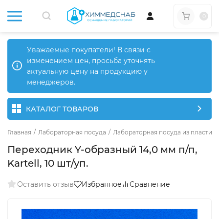
0
Уважаемые покупатели! В связи с
изменением цен, просьба уточнять
актуальную цену на продукцию у
менеджеров.
КАТАЛОГ ТОВАРОВ
Главная
/
Лабораторная посуда
/
Лабораторная посуда из пластика
Переходник Y-образный 14,0 мм п/п,
Kartell, 10 шт/уп.
Оставить отзыв
Избранное
Сравнение