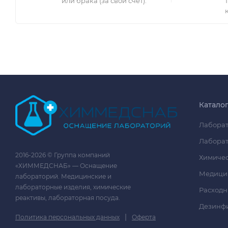
или брака (за свой счет).
Катало
Лаборат
Лаборат
2016-2026 © Группа компаний
Химичес
«ХИММЕДСНАБ» — Оснащение
Медици
лабораторий. Медицинские и
лабораторные изделия, химические
Расходн
реактивы, лабораторная посуда.
Дезинф
|
Политика персональных данных
Оферта