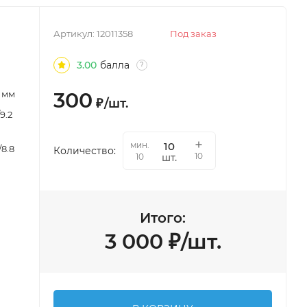
Артикул:
12011358
Под заказ
3.00
балла
?
300
0 мм
₽
/
шт.
9.2
мин.
/8.8
Количество:
10
шт.
10
Итого:
3 000
₽
/
шт.