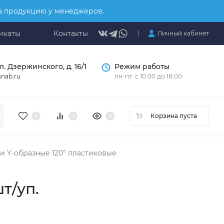
на продукцию у менеджеров.
икаты
Контакты
Личный кабинет
л. Дзержинского, д. 16/1
Режим работы
nab.ru
пн-пт: с 10:00 до 18:00
Корзина пуста
0
0
0
 Y-образные 120° пластиковые
шт/уп.