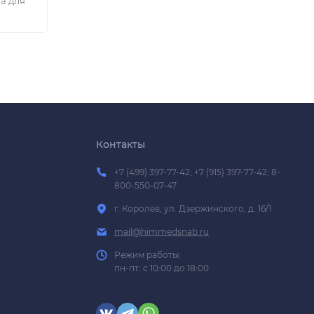
а для
Контакты
+7 (499) 397-77-42; +7 (915) 397-77-42; 8-
800-550-07-47
г. Королёв, ул. Дзержинского, д. 16/1
mail@himmedsnab.ru
Режим работы:
пн-пт: с 10:00 до 18:00