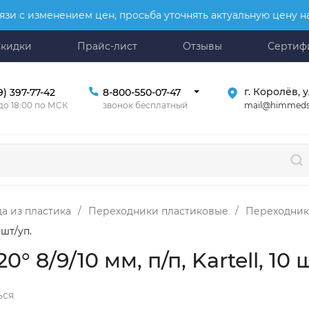
язи с изменением цен, просьба уточнять актуальную цену 
Скидки
Прайс-лист
Отзывы
Сертиф
г. Королёв, у
9) 397-77-42
8-800-550-07-47
mail@himmeds
 до 18:00 по МСК
звонок бесплатный
а из пластика
/
Переходники пластиковые
/
Переходники
 шт/уп.
8/9/10 мм, п/п, Kartell, 10 
ься