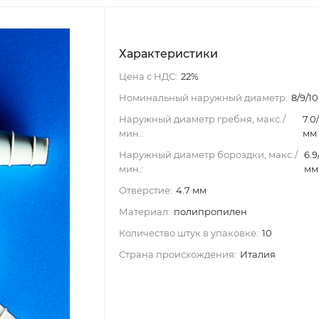
Характеристики
Цена с НДС:
22%
Номинальный наружный диаметр:
8/9/1
Наружный диаметр гребня, макс./
7.0/
мин.:
мм
Наружный диаметр бороздки, макс./
6.9
мин.:
мм
Отверстие:
4.7 мм
Материал:
полипропилен
Количество штук в упаковке:
10
Страна происхождения:
Италия