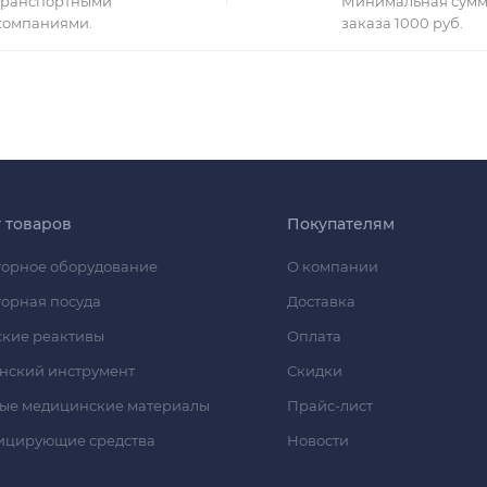
транспортными
Минимальная сумм
компаниями.
заказа 1000 руб.
г товаров
Покупателям
орное оборудование
О компании
орная посуда
Доставка
кие реактивы
Оплата
нский инструмент
Скидки
ые медицинские материалы
Прайс-лист
ицирующие средства
Новости