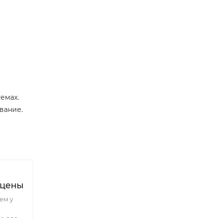
емах.
вание.
 цены
ем у