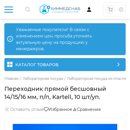
0
Уважаемые покупатели! В связи с
изменением цен, просьба уточнять
актуальную цену на продукцию у
менеджеров.
КАТАЛОГ ТОВАРОВ
Главная
/
Лабораторная посуда
/
Лабораторная посуда из пластика
Переходник прямой бесшовный
14/15/16 мм, п/п, Kartell, 10 шт/уп.
Оставить отзыв
Избранное
Сравнение