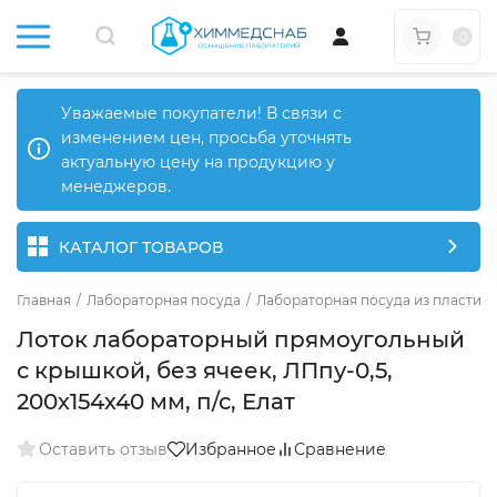
0
Уважаемые покупатели! В связи с
изменением цен, просьба уточнять
актуальную цену на продукцию у
менеджеров.
КАТАЛОГ ТОВАРОВ
Главная
/
Лабораторная посуда
/
Лабораторная посуда из пластика
Лоток лабораторный прямоугольный
с крышкой, без ячеек, ЛПпу-0,5,
200х154х40 мм, п/с, Елат
Оставить отзыв
Избранное
Сравнение