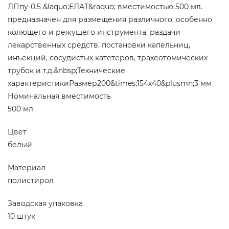
ЛПпу-0,5 &laquo;ЕЛАТ&raquo; вместимостью 500 мл.
предназначен для размещения различного, особенно
колющего и режущего инструмента, раздачи
лекарственных средств, постановки капельниц,
инъекций, сосудистых катетеров, трахеотомических
трубок и т.д.&nbsp;Технические
характеристикиРазмер200&times;154х40&plusmn;3 мм
Номинальная вместимость
500 мл
Цвет
белый
Материал
полистирол
Заводская упаковка
10 штук