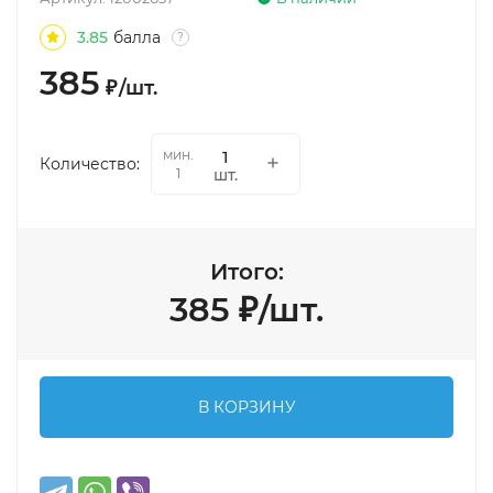
3.85
балла
?
385
₽
/
шт.
мин.
Количество:
шт.
1
Итого:
385
₽
/
шт.
В КОРЗИНУ