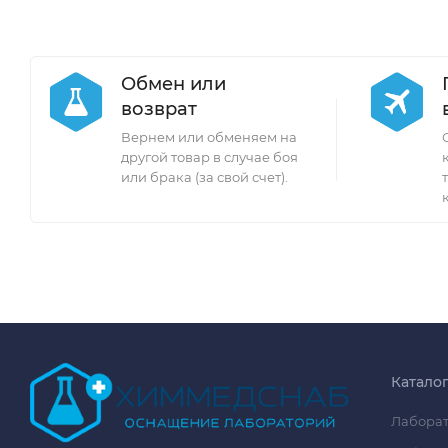
Обмен или
возврат
Вернем или обменяем на
другой товар в случае боя
или брака (за свой счет).
Катало
Лаборат