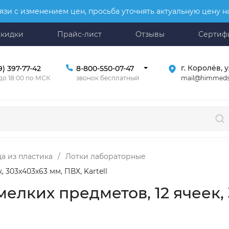
язи с изменением цен, просьба уточнять актуальную цену 
Скидки
Прайс-лист
Отзывы
Сертиф
г. Королёв, у
9) 397-77-42
8-800-550-07-47
mail@himmeds
 до 18:00 по МСК
звонок бесплатный
а из пластика
/
Лотки лабораторные
 303х403х63 мм, ПВХ, Kartell
елких предметов, 12 ячеек, 