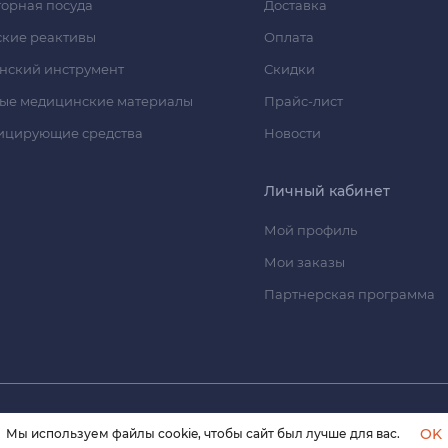
орная посуда
Доставка
кие реактивы
Оплата
нский инструмент
Скидки
ые медицинские материалы
Прайс-лист
ицирующие средства
Новости
Личный кабинет
Мой профиль
Мои заказы
Партнерская программа
© 2026 himmedsnab.ru. Все права защищены
OK
Мы используем файлы cookie, чтобы сайт был лучше для вас.