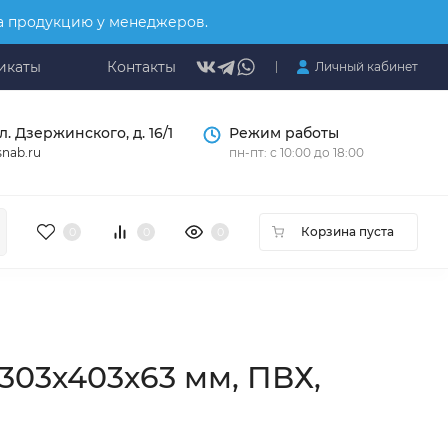
на продукцию у менеджеров.
икаты
Контакты
Личный кабинет
л. Дзержинского, д. 16/1
Режим работы
nab.ru
пн-пт: с 10:00 до 18:00
Корзина пуста
0
0
0
303х403х63 мм, ПВХ,