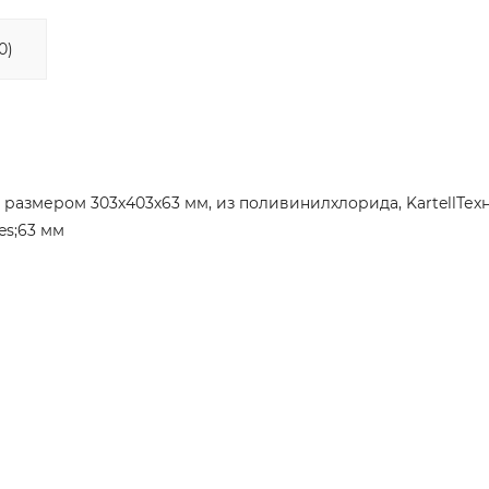
0)
 размером 303х403х63 мм, из поливинилхлорида, KartellТех
es;63 мм