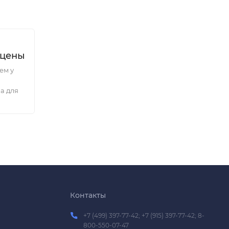
 цены
ем у
а для
Контакты
+7 (499) 397-77-42; +7 (915) 397-77-42; 8-
800-550-07-47