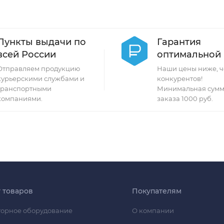
Пункты выдачи по
Гарантия
всей России
оптимальной
Отправляем продукцию
Наши цены ниже, ч
курьерскими службами и
конкурентов!
транспортными
Минимальная сумм
компаниями.
заказа 1000 руб.
г товаров
Покупателям
орное оборудование
О компании