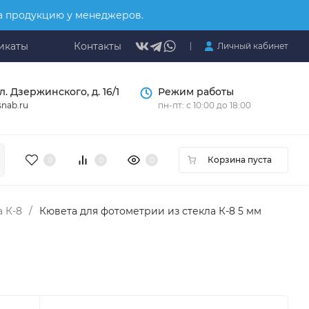
на продукцию у менеджеров.
икаты
Контакты
Личный кабинет
л. Дзержинского, д. 16/1
Режим работы
nab.ru
пн-пт: с 10:00 до 18:00
Корзина пуста
0
0
0
 К-8
/
Кювета для фотометрии из стекла К-8 5 мм