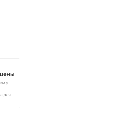
 цены
ем у
а для