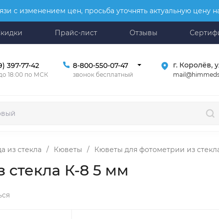
язи с изменением цен, просьба уточнять актуальную цену 
Скидки
Прайс-лист
Отзывы
Сертиф
г. Королёв, у
9) 397-77-42
8-800-550-07-47
mail@himmeds
 до 18:00 по МСК
звонок бесплатный
а из стекла
/
Кюветы
/
Кюветы для фотометрии из стекла
 стекла К-8 5 мм
ься