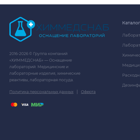
Катало
Лаборат
Лаборат
2016-2026 © Группа компаний
Химичес
«ХИММЕДСНАБ» — Оснащение
Медици
лабораторий. Медицинские и
лабораторные изделия, химические
Расходн
реактивы, лабораторная посуда.
Дезинф
|
Политика персональных данных
Оферта