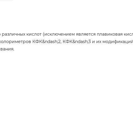
 различных кислот (исключением является плавиковая кисл
колориметров КФК&ndash;2, КФК&ndash;3 и их модификаций
вания.