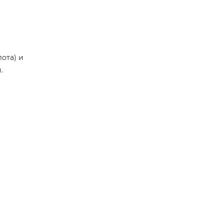
ота) и
.