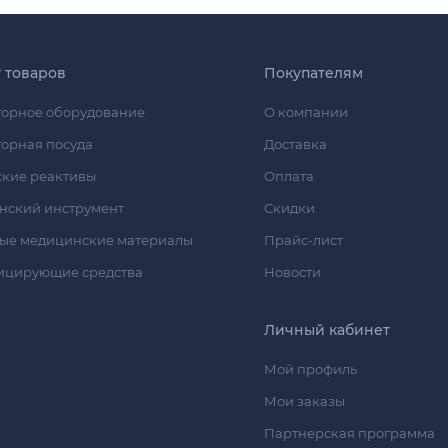
г товаров
Покупателям
орное оборудование
О компании
орная посуда
Доставка
кие реактивы
Оплата
нский инструмент
Скидки
ые медицинские материалы
Прайс-лист
ицирующие средства
Новости
Личный кабинет
Мой профиль
Мои заказы
Партнерская программа