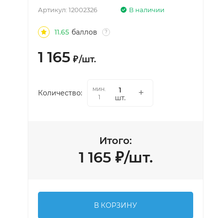
Артикул:
12002326
В наличии
11.65
баллов
?
1 165
₽
/
шт.
мин.
Количество:
шт.
1
Итого:
1 165
₽
/
шт.
В КОРЗИНУ