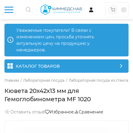
0
Уважаемые покупатели! В связи с
изменением цен, просьба уточнять
актуальную цену на продукцию у
менеджеров.
КАТАЛОГ ТОВАРОВ
Главная
/
Лабораторная посуда
/
Лабораторная посуда из стекла
/
Кювета 20х42х13 мм для
Гемоглобинометра MF 1020
Оставить отзыв
Избранное
Сравнение