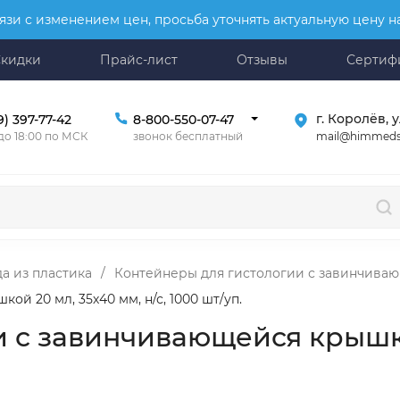
язи с изменением цен, просьба уточнять актуальную цену 
Скидки
Прайс-лист
Отзывы
Сертиф
г. Королёв, у
9) 397-77-42
8-800-550-07-47
mail@himmeds
 до 18:00 по МСК
звонок бесплатный
а из пластика
/
Контейнеры для гистологии с завинчива
й 20 мл, 35х40 мм, н/с, 1000 шт/уп.
 с завинчивающейся крышкой