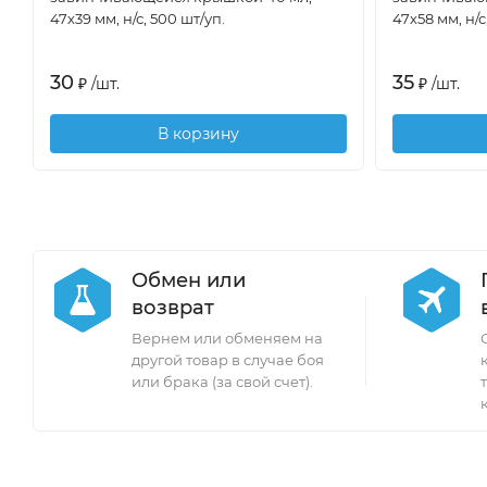
47х39 мм, н/с, 500 шт/уп.
47х58 мм, н/с
30
35
₽
/
шт.
₽
/
шт.
В корзину
Обмен или
возврат
Вернем или обменяем на
другой товар в случае боя
или брака (за свой счет).