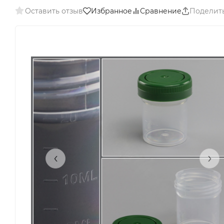
Оставить отзыв
Избранное
Сравнение
Поделит
‹
›