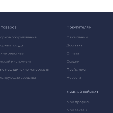
г товаров
Покупателям
орное оборудование
О компании
орная посуда
Доставка
кие реактивы
Оплата
нский инструмент
Скидки
ые медицинские материалы
Прайс-лист
ицирующие средства
Новости
Личный кабинет
Мой профиль
Мои заказы