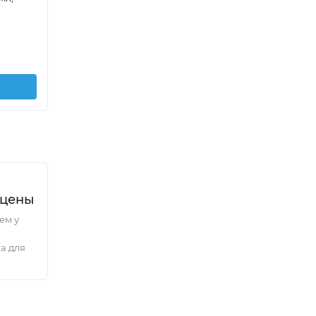
 цены
ем у
а для