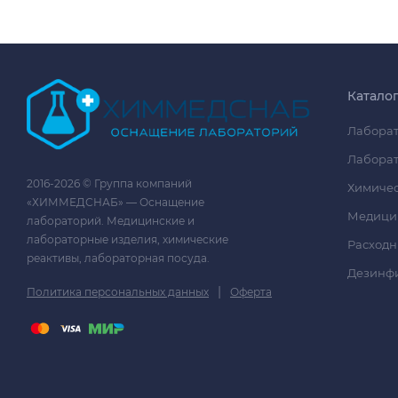
Катало
Лаборат
Лаборат
2016-2026 © Группа компаний
Химичес
«ХИММЕДСНАБ» — Оснащение
Медици
лабораторий. Медицинские и
лабораторные изделия, химические
Расходн
реактивы, лабораторная посуда.
Дезинф
|
Политика персональных данных
Оферта