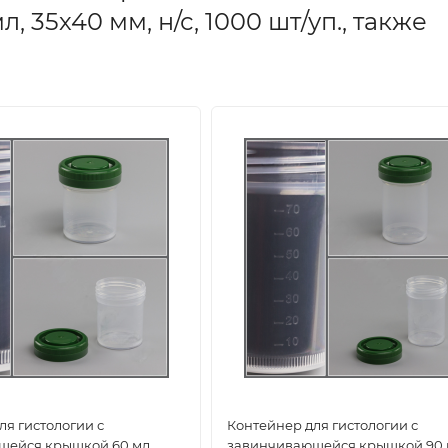
35х40 мм, н/с, 1000 шт/уп., также
ля гистологии с
Контейнер для гистологии с
щейся крышкой 60 мл,
завинчивающейся крышкой 90 