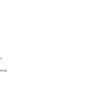
з
ена,