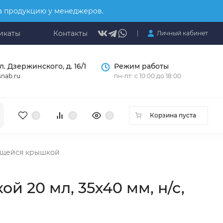
на продукцию у менеджеров.
икаты
Контакты
Личный кабинет
л. Дзержинского, д. 16/1
Режим работы
nab.ru
пн-пт: с 10:00 до 18:00
Корзина пуста
0
0
0
ющейся крышкой
 20 мл, 35х40 мм, н/с,