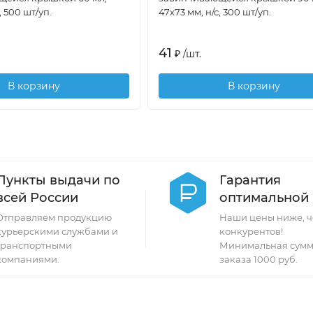
, 500 шт/уп.
47х73 мм, н/с, 300 шт/уп.
41
₽
/
шт.
В корзину
В корзину
Пункты выдачи по
Гарантия
всей России
оптимальной
Отправляем продукцию
Наши цены ниже, ч
курьерскими службами и
конкурентов!
транспортными
Минимальная сумм
компаниями.
заказа 1000 руб.