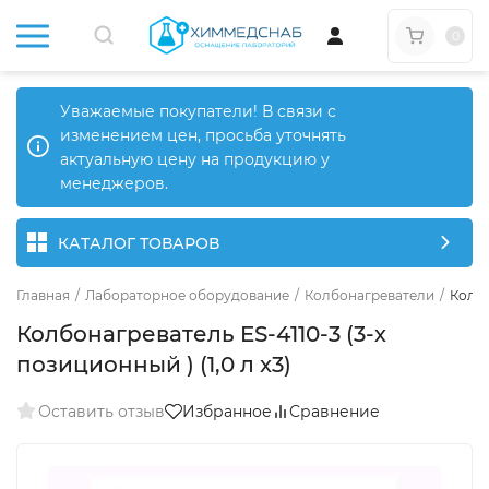
0
Уважаемые покупатели! В связи с
изменением цен, просьба уточнять
актуальную цену на продукцию у
менеджеров.
КАТАЛОГ ТОВАРОВ
Главная
/
Лабораторное оборудование
/
Колбонагреватели
/
Колбо
Колбонагреватель ES-4110-3 (3-х
позиционный ) (1,0 л x3)
Оставить отзыв
Избранное
Сравнение