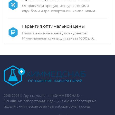
Отправляем продукцию курьерскими
службами и транспортными компаниями.
Гарантия оптимальной цены
Наши цены ниже, чем у конкурентов!
Минимальная сумма для заказа 1000 руб.
2016-2026 © Группа компаний «ХИММЕДСНАБ» —
Оснащение лабораторий. Медицинские и лабораторные
изделия, химические реактивы, лабораторная посуда.