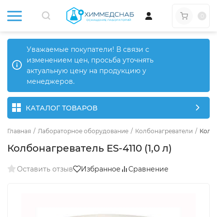
0
Уважаемые покупатели! В связи с
изменением цен, просьба уточнять
актуальную цену на продукцию у
менеджеров.
КАТАЛОГ ТОВАРОВ
Главная
/
Лабораторное оборудование
/
Колбонагреватели
/
Колбо
Колбонагреватель ES-4110 (1,0 л)
Оставить отзыв
Избранное
Сравнение