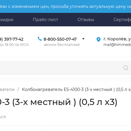
язи с изменением цен, просьба уточнять актуальную цену 
Скидки
Прайс-лист
Отзывы
Сертиф
г. Королёв, у
9) 397-77-42
8-800-550-07-47
mail@himmeds
 до 18:00 по МСК
звонок бесплатный
ватели
/
Колбонагреватель ES-4100-3 (3-х местный ) (0,5 л x
 (3-х местный ) (0,5 л x3)
ься