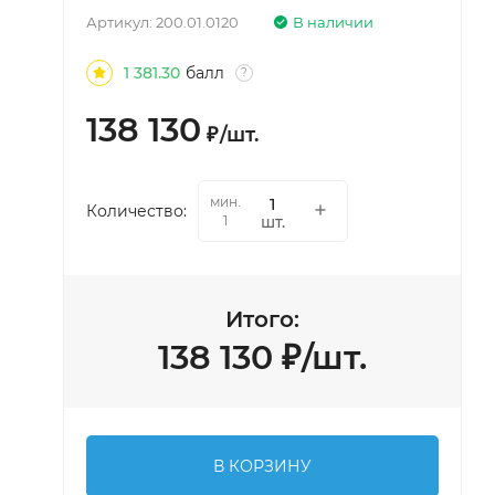
Артикул:
200.01.0120
В наличии
1 381.30
балл
?
138 130
₽
/
шт.
мин.
Количество:
шт.
1
Итого:
138 130
₽
/
шт.
В КОРЗИНУ