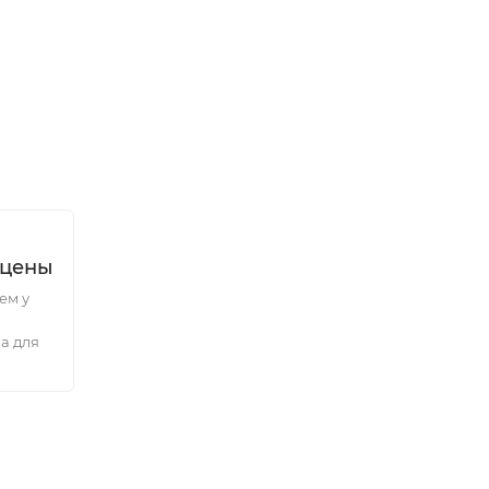
 цены
ем у
а для