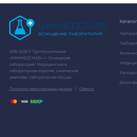
Катало
Лаборат
Лаборат
2016-2026 © Группа компаний
Химичес
«ХИММЕДСНАБ» — Оснащение
Медици
лабораторий. Медицинские и
лабораторные изделия, химические
Расходн
реактивы, лабораторная посуда.
Дезинф
|
Политика персональных данных
Оферта