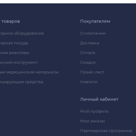
г товаров
Покупателям
орное оборудование
О компании
орная посуда
Доставка
кие реактивы
Оплата
нский инструмент
Скидки
ые медицинские материалы
Прайс-лист
ицирующие средства
Новости
Личный кабинет
Мой профиль
Мои заказы
Партнерская программа