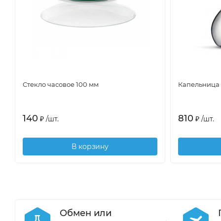
Стекло часовое 100 мм
Капельница Ш
140
810
₽
/
шт.
₽
/
шт.
В корзину
Обмен или