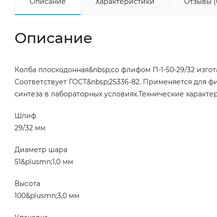
Описание
Характеристики
Отзывы (
Описание
Колба плоскодонная&nbsp;со флифом П-1-50-29/32 изгот
Соответствует ГОСТ&nbsp;25336-82. Применяется для ф
синтеза в лабораторных условиях.Технические характ
Шлиф
29/32 мм
Диаметр шара
51&plusmn;1,0 мм
Высота
100&plusmn;3,0 мм