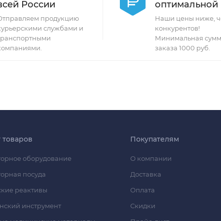
всей России
оптимальной
Отправляем продукцию
Наши цены ниже, ч
курьерскими службами и
конкурентов!
транспортными
Минимальная сумм
компаниями.
заказа 1000 руб.
г товаров
Покупателям
орное оборудование
О компании
орная посуда
Доставка
кие реактивы
Оплата
нский инструмент
Скидки