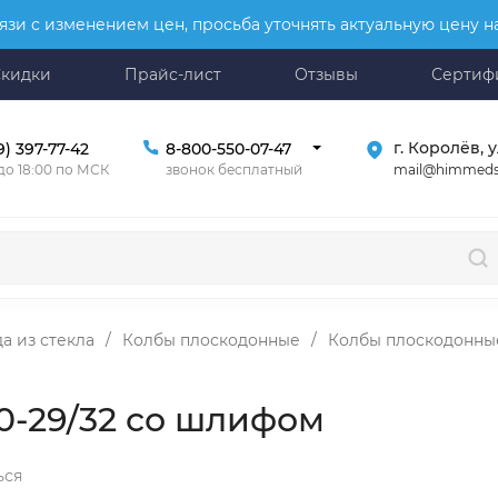
язи с изменением цен, просьба уточнять актуальную цену 
Скидки
Прайс-лист
Отзывы
Сертиф
г. Королёв, у
9) 397-77-42
8-800-550-07-47
mail@himmeds
 до 18:00 по МСК
звонок бесплатный
а из стекла
/
Колбы плоскодонные
/
Колбы плоскодонны
0-29/32 со шлифом
ься