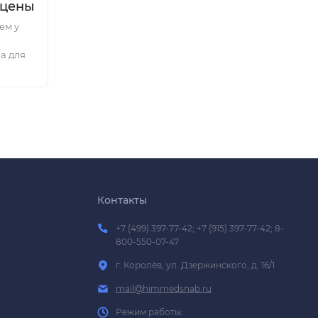
 цены
ем у
а для
Контакты
+7 (499) 397-77-42; +7 (915) 397-77-42; 8-
800-550-07-47
г. Королёв, ул. Дзержинского, д. 16/1
mail@himmedsnab.ru
Режим работы: