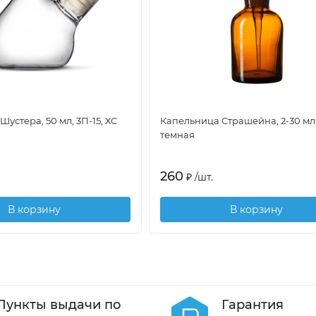
устера, 50 мл, 3П-15, ХС
Капельница Страшейна, 2-30 мл
темная
260
₽
/
шт.
В корзину
В корзину
Пункты выдачи по
Гарантия