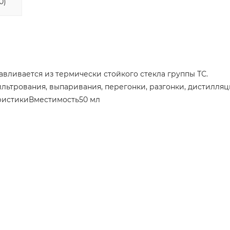
0)
авливается из термически стойкого стекла группы ТС.
ильтрования, выпаривания, перегонки, разгонки, дистилляц
еристикиВместимость50 мл