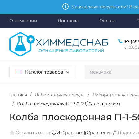
Уважаемые покупатели! В св
О компании
Доставка
Оплата
+7 (49
с 10:00
Каталог товаров
Главная
/
Лабораторная посуда
/
Лабораторная посуд
/
Колба плоскодонная П-1-50-29/32 со шлифом
Колба плоскодонная П-1-5
Оставить отзыв
Избранное
Сравнение
Поделит