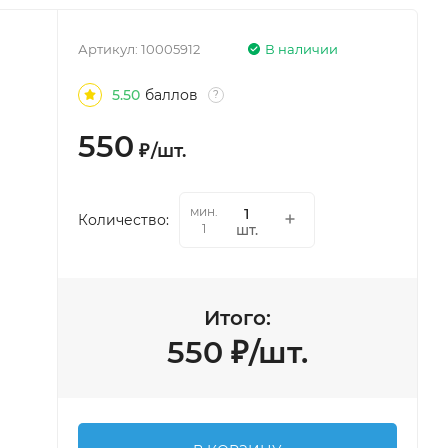
Артикул:
10005912
В наличии
5.50
баллов
?
550
₽
/
шт.
мин.
Количество:
шт.
1
Итого:
550
₽
/
шт.