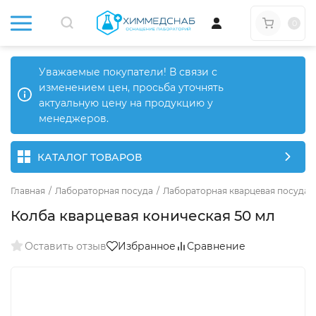
0
Уважаемые покупатели! В связи с
изменением цен, просьба уточнять
актуальную цену на продукцию у
менеджеров.
КАТАЛОГ ТОВАРОВ
Главная
/
Лабораторная посуда
/
Лабораторная кварцевая посуда
/
Колба кварцевая коническая 50 мл
Оставить отзыв
Избранное
Сравнение