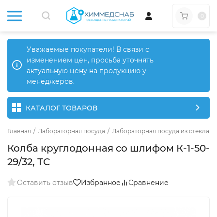
0
Уважаемые покупатели! В связи с
изменением цен, просьба уточнять
актуальную цену на продукцию у
менеджеров.
КАТАЛОГ ТОВАРОВ
Главная
/
Лабораторная посуда
/
Лабораторная посуда из стекла
/
Колба круглодонная со шлифом К-1-50-
29/32, ТС
Оставить отзыв
Избранное
Сравнение