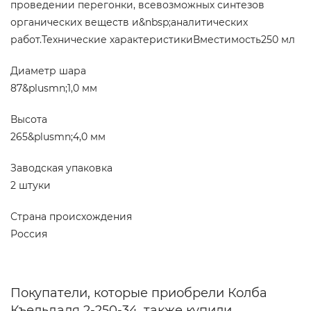
проведении перегонки, всевозможных синтезов
органических веществ и&nbsp;аналитических
работ.Технические характеристикиВместимость250 мл
Диаметр шара
87&plusmn;1,0 мм
Высота
265&plusmn;4,0 мм
Заводская упаковка
2 штуки
Страна происхождения
Россия
Покупатели, которые приобрели Колба
Къельдаля 2-250-34, также купили