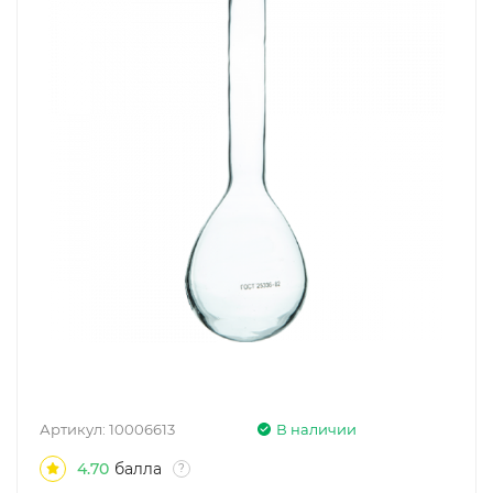
Артикул:
10006613
В наличии
4.70
балла
?