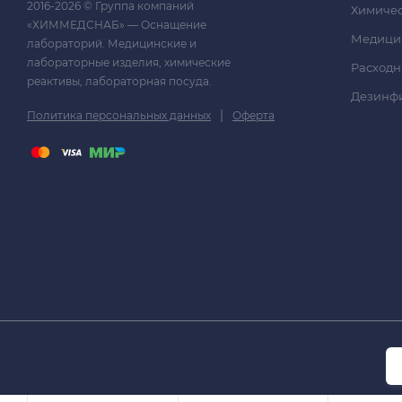
2016-2026 © Группа компаний
Химичес
«ХИММЕДСНАБ» — Оснащение
Медици
лабораторий. Медицинские и
лабораторные изделия, химические
Расходн
реактивы, лабораторная посуда.
Дезинф
|
Политика персональных данных
Оферта