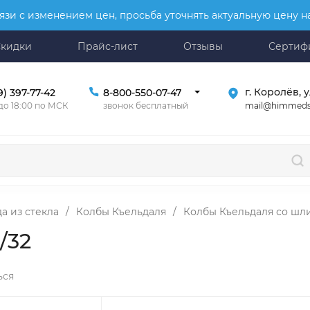
язи с изменением цен, просьба уточнять актуальную цену 
Скидки
Прайс-лист
Отзывы
Сертиф
г. Королёв, у
9) 397-77-42
8-800-550-07-47
mail@himmeds
 до 18:00 по МСК
звонок бесплатный
а из стекла
/
Колбы Къельдаля
/
Колбы Къельдаля со ш
/32
ься