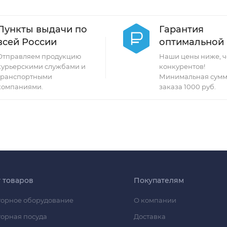
Пункты выдачи по
Гарантия
всей России
оптимальной
Отправляем продукцию
Наши цены ниже, ч
курьерскими службами и
конкурентов!
транспортными
Минимальная сумм
компаниями.
заказа 1000 руб.
г товаров
Покупателям
орное оборудование
О компании
орная посуда
Доставка