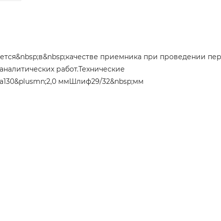
уется&nbsp;в&nbsp;качестве приемника при проведении пер
аналитических работ.Технические
а130&plusmn;2,0 ммШлиф29/32&nbsp;мм