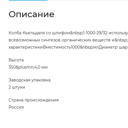
Описание
Колба Къельдаля со шлифом&nbsp;1-1000-29/32 использ
всевозможных синтезов органических веществ и&nbsp;
характеристикиВместимость1000&nbsp;млДиаметр шар
Высота
350&plusmn;4,0 мм
Заводская упаковка
2 штуки
Страна происхождения
Россия