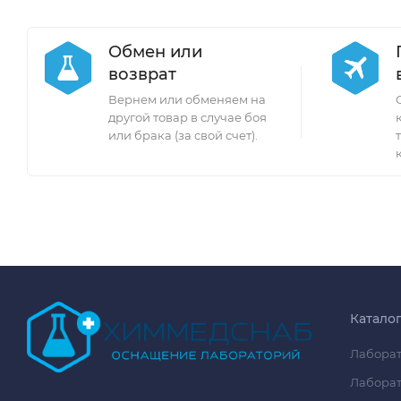
Обмен или
возврат
Вернем или обменяем на
другой товар в случае боя
или брака (за свой счет).
Катало
Лаборат
Лаборат