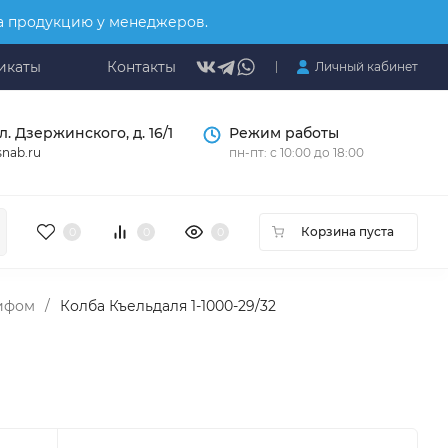
на продукцию у менеджеров.
икаты
Контакты
Личный кабинет
л. Дзержинского, д. 16/1
Режим работы
nab.ru
пн-пт: с 10:00 до 18:00
Корзина пуста
0
0
0
лифом
/
Колба Къельдаля 1-1000-29/32