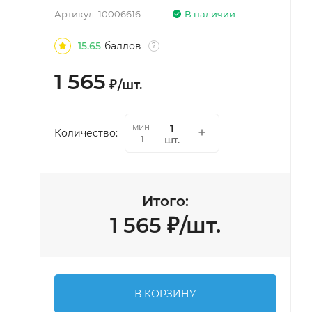
Артикул:
10006616
В наличии
15.65
баллов
?
1 565
₽
/
шт.
мин.
Количество:
шт.
1
Итого:
1 565
₽
/
шт.
В КОРЗИНУ