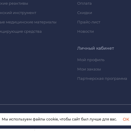
кие реактивы
Оплата
нский инструмент
Скидки
ые медицинские материалы
Прайс-лист
ицирующие средства
Новости
Личный кабинет
Мой профиль
Мои заказы
Партнерская программа
© 2026 himmedsnab.ru. Все права защищены
OK
Мы используем файлы cookie, чтобы сайт был лучше для вас.