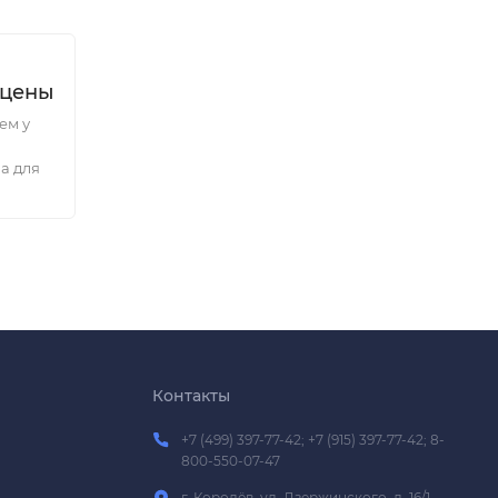
 цены
ем у
а для
Контакты
+7 (499) 397-77-42; +7 (915) 397-77-42; 8-
800-550-07-47
г. Королёв, ул. Дзержинского, д. 16/1