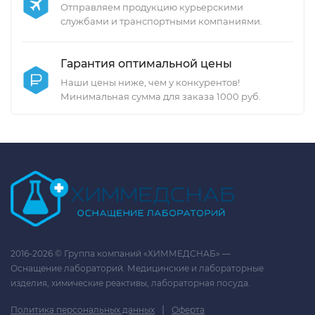
Отправляем продукцию курьерскими
службами и транспортными компаниями.
Гарантия оптимальной цены
Наши цены ниже, чем у конкурентов!
Минимальная сумма для заказа 1000 руб.
2016-2026 © Группа компаний «ХИММЕДСНАБ» —
Оснащение лабораторий. Медицинские и лабораторные
изделия, химические реактивы, лабораторная посуда.
|
Политика персональных данных
Оферта