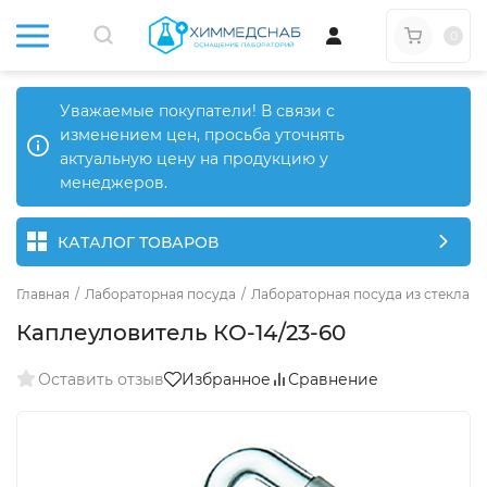
0
Уважаемые покупатели! В связи с
изменением цен, просьба уточнять
актуальную цену на продукцию у
менеджеров.
КАТАЛОГ ТОВАРОВ
Главная
/
Лабораторная посуда
/
Лабораторная посуда из стекла
/
Каплеуловитель КО-14/23-60
Оставить отзыв
Избранное
Сравнение