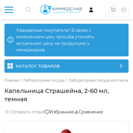
0
Уважаемые покупатели! В связи с
изменением цен, просьба уточнять
актуальную цену на продукцию у
менеджеров.
КАТАЛОГ ТОВАРОВ
Главная
/
Лабораторная посуда
/
Лабораторная посуда из стекла
/
Капельница Страшейна, 2-60 мл,
темная
Оставить отзыв
Избранное
Сравнение