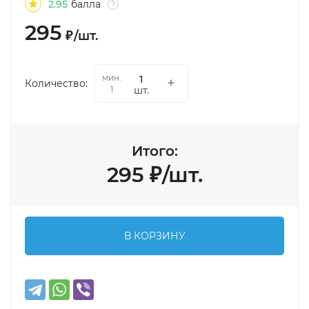
2.95
балла
?
295
₽
/
шт.
мин.
Количество:
шт.
1
Итого:
295
₽
/
шт.
В КОРЗИНУ