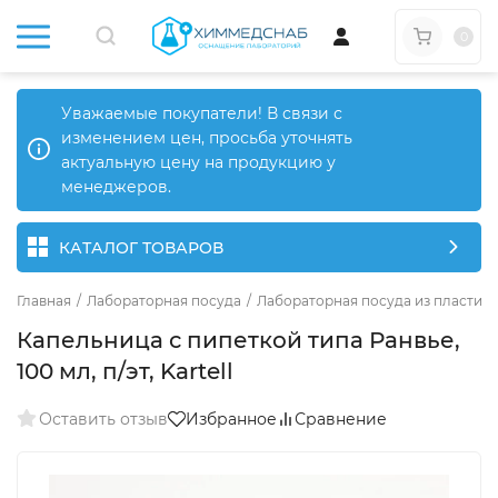
0
Уважаемые покупатели! В связи с
изменением цен, просьба уточнять
актуальную цену на продукцию у
менеджеров.
КАТАЛОГ ТОВАРОВ
Главная
/
Лабораторная посуда
/
Лабораторная посуда из пластика
Капельница с пипеткой типа Ранвье,
100 мл, п/эт, Kartell
Оставить отзыв
Избранное
Сравнение