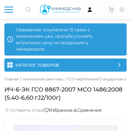
0
Уважаемые покупатели! В связи с
изменением цен, просьба уточнять
актуальную цену на продукцию у
менеджеров.
КАТАЛОГ ТОВАРОВ
Главная
/
Химические реактивы
/
ГСО нефтехимии/Стандартные обр
ИЧ-6-ЭК ГСО 8867-2007 МСО 1486:2008
(5.40-6,60 гJ2/100г)
Оставить отзыв
Избранное
Сравнение