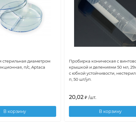
 стерильная диаметром
Пробирка коническая с винтов
екционная, п/с, Aptaca
крышкой и делениями 50 мл, 29х
с юбкой устойчивости, нестерил
п, 50 шт/уп.
20,02
₽
/
шт.
В корзину
В корзину