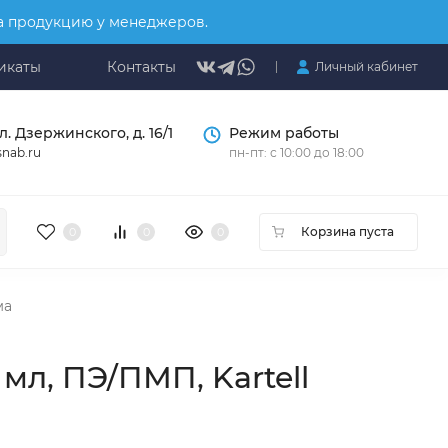
на продукцию у менеджеров.
икаты
Контакты
Личный кабинет
л. Дзержинского, д. 16/1
Режим работы
nab.ru
пн-пт: с 10:00 до 18:00
Корзина пуста
0
0
0
ма
мл, ПЭ/ПМП, Kartell