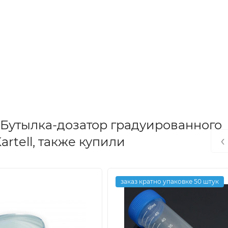
 Бутылка-дозатор градуированного
‹
artell, также купили
заказ кратно упаковке 50 штук