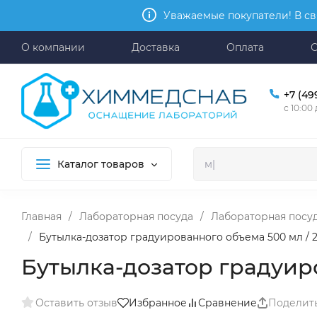
Уважаемые покупатели! В св
О компании
Доставка
Оплата
+7 (49
с 10:00
Каталог товаров
Главная
/
Лабораторная посуда
/
Лабораторная посуд
/
Бутылка-дозатор градуированного объема 500 мл / 25
Бутылка-дозатор градуиро
Оставить отзыв
Избранное
Сравнение
Поделит