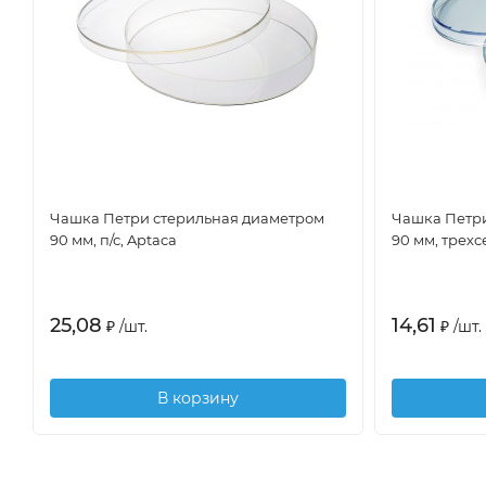
Чашка Петри стерильная диаметром
Чашка Петри
90 мм, п/с, Aptaca
90 мм, трехс
25,08
14,61
₽
/
шт.
₽
/
шт.
В корзину