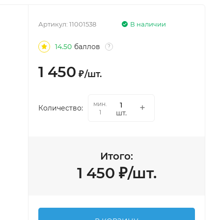
Артикул:
11001538
В наличии
14.50
баллов
?
1 450
₽
/
шт.
мин.
Количество:
шт.
1
Итого:
1 450
₽
/
шт.