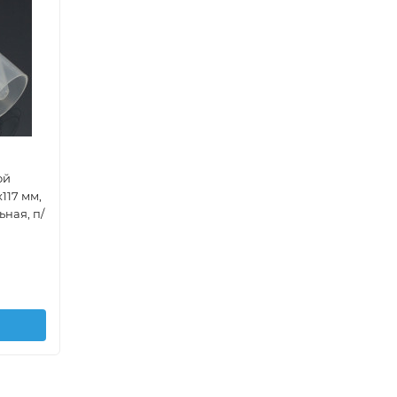
ой
Чашка Петри стерильная диаметром
117 мм,
90 мм, двухсекционная, п/с, Россия
ьная, п/
18,70
₽
/
шт.
В корзину