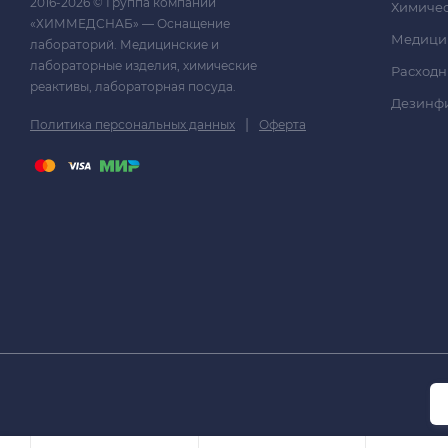
2016-2026 © Группа компаний
Химичес
«ХИММЕДСНАБ» — Оснащение
Медици
лабораторий. Медицинские и
лабораторные изделия, химические
Расходн
реактивы, лабораторная посуда.
Дезинф
|
Политика персональных данных
Оферта