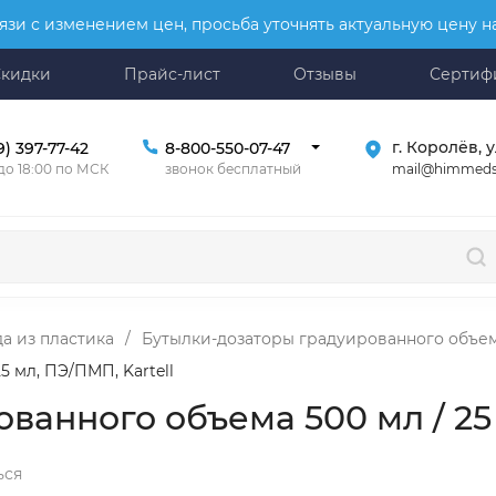
язи с изменением цен, просьба уточнять актуальную цену 
Скидки
Прайс-лист
Отзывы
Сертиф
г. Королёв, у
9) 397-77-42
8-800-550-07-47
mail@himmeds
 до 18:00 по МСК
звонок бесплатный
а из пластика
/
Бутылки-дозаторы градуированного объе
 мл, ПЭ/ПМП, Kartell
ванного объема 500 мл / 25 
ься