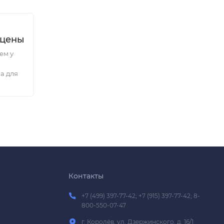
 цены
ем у
а для
Контакты
+7 (499) 397-77-42; +7 (915) 397-77-42; 8-
800-550-07-47
г. Королёв, ул. Дзержинского, д. 16/1