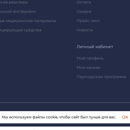
кие реактивы
Оплата
нский инструмент
Скидки
ые медицинские материалы
Прайс-лист
ицирующие средства
Новости
Личный кабинет
Мой профиль
Мои заказы
Партнерская программа
© 2026 himmedsnab.ru. Все права защищены
OK
Мы используем файлы cookie, чтобы сайт был лучше для вас.