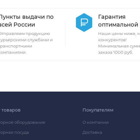
Пункты выдачи по
Гарантия
всей России
оптимальной
Отправляем продукцию
Наши цены ниже, ч
курьерскими службами и
конкурентов!
транспортными
Минимальная сумм
компаниями.
заказа 1000 руб.
г товаров
Покупателям
орное оборудование
О компании
орная посуда
Доставка