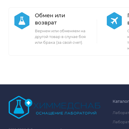
Обмен или
возврат
Вернем или обменяем на
другой товар в случае боя
или брака (за свой счет).
Катало
Лаборат
Лаборат