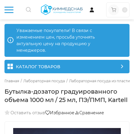
0
Уважаемые покупатели! В связи с
изменением цен, просьба уточнять
актуальную цену на продукцию у
менеджеров.
КАТАЛОГ ТОВАРОВ
Главная
/
Лабораторная посуда
/
Лабораторная посуда из пластика
Бутылка-дозатор градуированного
объема 1000 мл / 25 мл, ПЭ/ПМП, Kartell
Оставить отзыв
Избранное
Сравнение