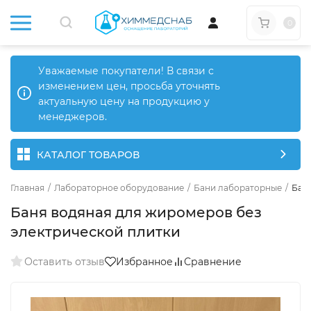
0
Уважаемые покупатели! В связи с
изменением цен, просьба уточнять
актуальную цену на продукцию у
менеджеров.
КАТАЛОГ ТОВАРОВ
Главная
/
Лабораторное оборудование
/
Бани лабораторные
/
Бан
Баня водяная для жиромеров без
электрической плитки
Оставить отзыв
Избранное
Сравнение