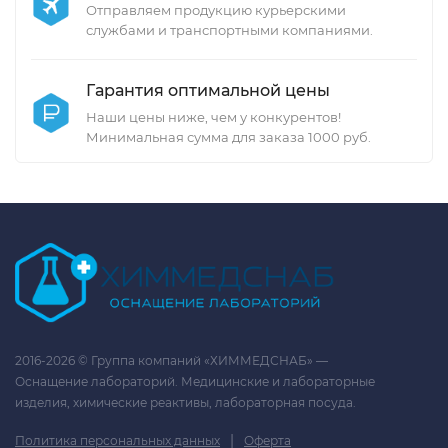
Отправляем продукцию курьерскими
службами и транспортными компаниями.
Гарантия оптимальной цены
Наши цены ниже, чем у конкурентов!
Минимальная сумма для заказа 1000 руб.
2016-2026 © Группа компаний «ХИММЕДСНАБ» —
Оснащение лабораторий. Медицинские и лабораторные
изделия, химические реактивы, лабораторная посуда.
|
Политика персональных данных
Оферта