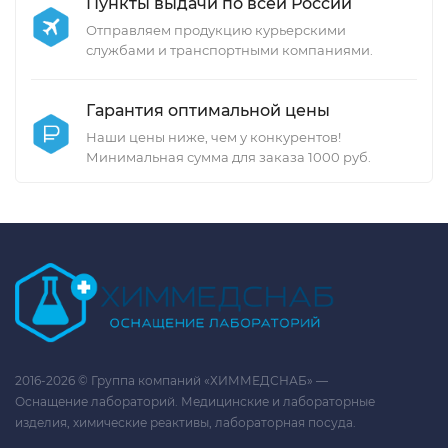
Пункты выдачи по всей России
Отправляем продукцию курьерскими
службами и транспортными компаниями.
Гарантия оптимальной цены
Наши цены ниже, чем у конкурентов!
Минимальная сумма для заказа 1000 руб.
2016-2026 © Группа компаний «ХИММЕДСНАБ» —
Оснащение лабораторий. Медицинские и лабораторные
изделия, химические реактивы, лабораторная посуда.