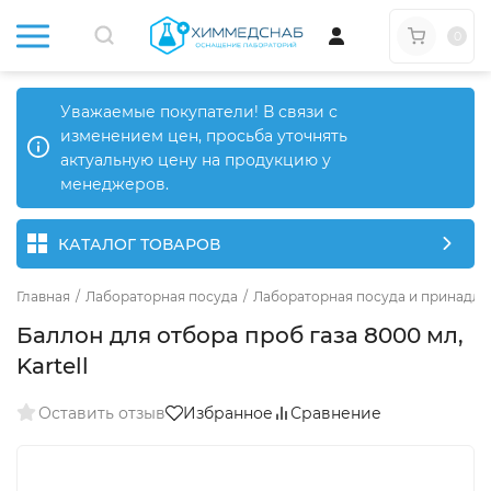
0
Уважаемые покупатели! В связи с
изменением цен, просьба уточнять
актуальную цену на продукцию у
менеджеров.
КАТАЛОГ ТОВАРОВ
Главная
/
Лабораторная посуда
/
Лабораторная посуда и принадле
Баллон для отбора проб газа 8000 мл,
Kartell
Оставить отзыв
Избранное
Сравнение