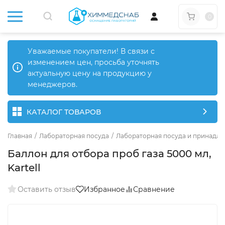
0
Уважаемые покупатели! В связи с
изменением цен, просьба уточнять
актуальную цену на продукцию у
менеджеров.
КАТАЛОГ ТОВАРОВ
Главная
/
Лабораторная посуда
/
Лабораторная посуда и принадле
Баллон для отбора проб газа 5000 мл,
Kartell
Оставить отзыв
Избранное
Сравнение