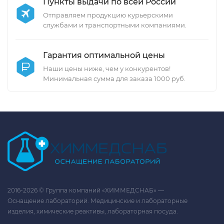
Пункты выдачи по всей России
Отправляем продукцию курьерскими
службами и транспортными компаниями.
Гарантия оптимальной цены
Наши цены ниже, чем у конкурентов!
Минимальная сумма для заказа 1000 руб.
2016-2026 © Группа компаний «ХИММЕДСНАБ» —
Оснащение лабораторий. Медицинские и лабораторные
изделия, химические реактивы, лабораторная посуда.