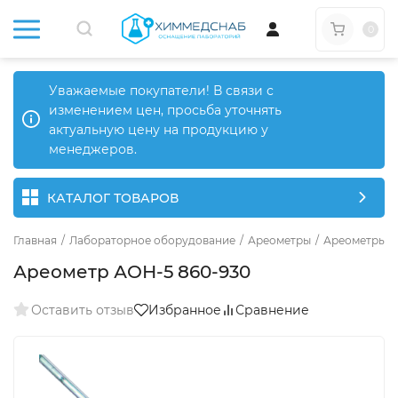
0
Уважаемые покупатели! В связи с
изменением цен, просьба уточнять
актуальную цену на продукцию у
менеджеров.
КАТАЛОГ ТОВАРОВ
Главная
/
Лабораторное оборудование
/
Ареометры
/
Ареометры о
Ареометр АОН-5 860-930
Оставить отзыв
Избранное
Сравнение