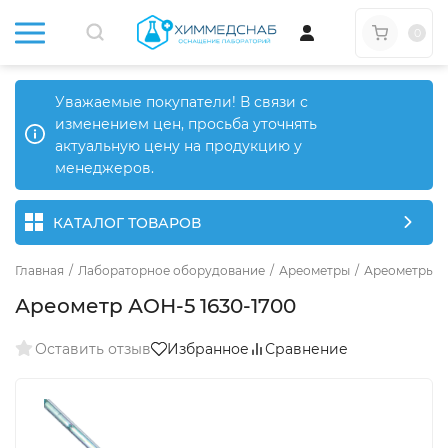
0
Уважаемые покупатели! В связи с
изменением цен, просьба уточнять
актуальную цену на продукцию у
менеджеров.
КАТАЛОГ ТОВАРОВ
Главная
/
Лабораторное оборудование
/
Ареометры
/
Ареометры о
Ареометр АОН-5 1630-1700
Оставить отзыв
Избранное
Сравнение