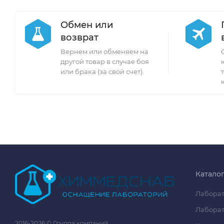
Обмен или
возврат
Вернем или обменяем на
другой товар в случае боя
или брака (за свой счет).
Катало
Лаборат
Лаборат
2016-2026 © Группа компаний