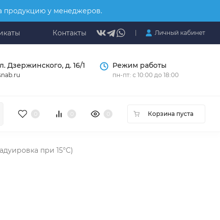
на продукцию у менеджеров.
икаты
Контакты
Личный кабинет
л. Дзержинского, д. 16/1
Режим работы
nab.ru
пн-пт: с 10:00 до 18:00
Корзина пуста
0
0
0
адуировка при 15°C)