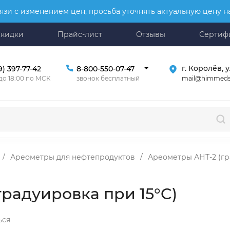
язи с изменением цен, просьба уточнять актуальную цену 
Скидки
Прайс-лист
Отзывы
Сертиф
г. Королёв, у
9) 397-77-42
8-800-550-07-47
mail@himmeds
 до 18:00 по МСК
звонок бесплатный
/
Ареометры для нефтепродуктов
/
Ареометры АНТ-2 (гр
градуировка при 15°C)
ься