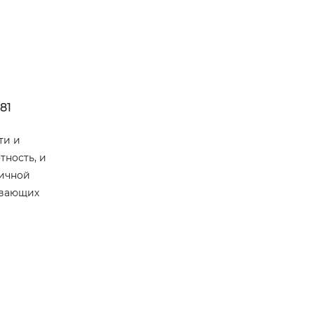
81
ти и
тность, и
ничной
ывающих