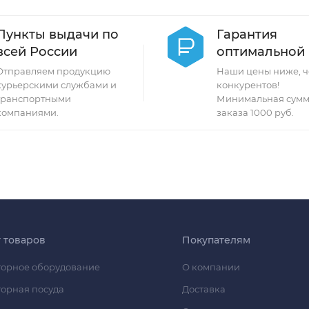
Пункты выдачи по
Гарантия
всей России
оптимальной
Отправляем продукцию
Наши цены ниже, ч
курьерскими службами и
конкурентов!
транспортными
Минимальная сумм
компаниями.
заказа 1000 руб.
г товаров
Покупателям
орное оборудование
О компании
орная посуда
Доставка