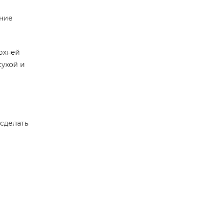
ение
ерхней
сухой и
 сделать