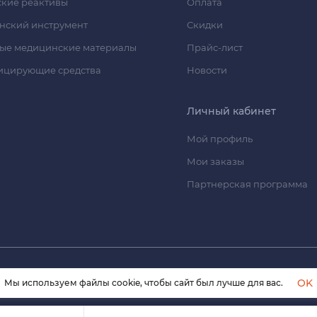
кие реактивы
Оплата
нский инструмент
Скидки
ые медицинские материалы
Прайс-лист
ицирующие средства
Новости
Личный кабинет
Мой профиль
Мои заказы
Партнерская программа
© 2026 himmedsnab.ru. Все права защищены
OK
Мы используем файлы cookie, чтобы сайт был лучше для вас.