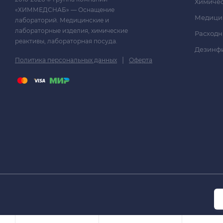
Химичес
«ХИММЕДСНАБ» — Оснащение
Медици
лабораторий. Медицинские и
лабораторные изделия, химические
Расходн
реактивы, лабораторная посуда.
Дезинф
|
Политика персональных данных
Оферта