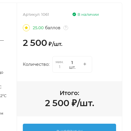
Артикул:
1061
В наличии
25.00
баллов
?
2 500
 —
₽
/
шт.
0
мин.
Количество:
шт.
1
до
C
Итого:
±2°С
2 500
₽
/
шт.
мм