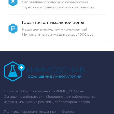
Отправляем продукцию курьерскими
службами и транспортными компаниями.
Гарантия оптимальной цены
Наши цены ниже, чем у конкурентов!
Минимальная сумма для заказа 1000 руб.
2016-2026 © Группа компаний «ХИММЕДСНАБ» —
Оснащение лабораторий. Медицинские и лабораторные
изделия, химические реактивы, лабораторная посуда.
|
Политика персональных данных
Оферта