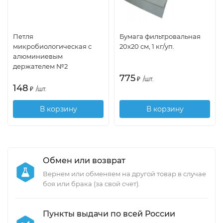
Петля
Бумага фильтровальная
микробиологическая с
20х20 см, 1 кг/уп.
алюминиевым
держателем №2
775
₽
/
шт.
148
₽
/
шт.
В корзину
В корзину
Обмен или возврат
Вернем или обменяем на другой товар в случае
боя или брака (за свой счет).
Пункты выдачи по всей России