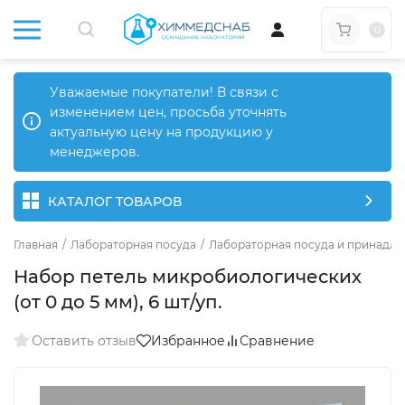
0
Уважаемые покупатели! В связи с
изменением цен, просьба уточнять
актуальную цену на продукцию у
менеджеров.
КАТАЛОГ ТОВАРОВ
Главная
/
Лабораторная посуда
/
Лабораторная посуда и принадле
Набор петель микробиологических
(от 0 до 5 мм), 6 шт/уп.
Оставить отзыв
Избранное
Сравнение